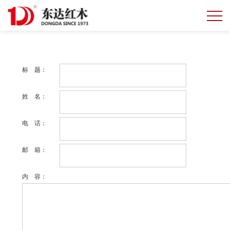
在
标 题：
线
姓 名：
留
电 话：
言
邮 箱：
内 容：